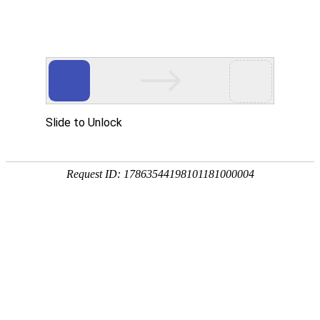
首页
景观分类
地区微信
微信资讯
热门推荐
公告：
QQ群：976875639(可加) 或 QQ:1390293336
热门搜索：
源景
罗汉松
当前位置：
首页
>
景观分类
>
景观相关
>
广告包装
>
园林VR全景
所属分类：
景观分类
景观相关
广告
公众帐号：
园林VR全景
[复制公众帐号]
微信帐号：
关注度：
4025人关注
评价度：
网站地址：
园林VR全景官方网站
反馈
新浪微博：
园林VR全景新浪微博
腾讯微博：
园林VR全景腾讯微博
淘宝店铺地址：
园林VR全景淘宝店铺地址