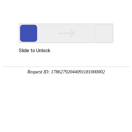
首页
景观分类
地区微信
微信资讯
热门推荐
公告：
QQ群：976875639(可加) 或 QQ:1390293336
热门搜索：
源景
罗汉松
当前位置：
首页
>
景观分类
>
行业网站
>
行业网站
>
山西植物墙网
所属分类：
景观分类
行业网站
行
公众帐号：
山西植物墙网
[复制公众帐号]
微信帐号：
关注度：
3996人关注
评价度：
网站地址：
山西植物墙网官方网站
反馈
新浪微博：
山西植物墙网新浪微博
腾讯微博：
山西植物墙网腾讯微博
淘宝店铺地址：
山西植物墙网淘宝店铺地址