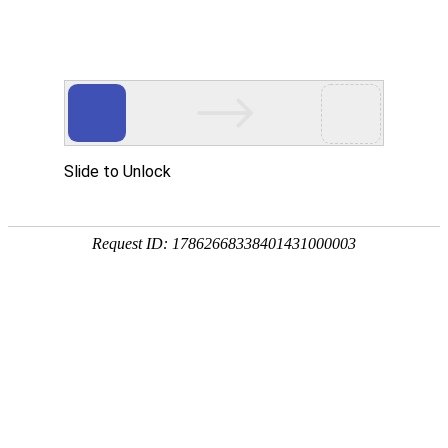
首页
景观分类
地区微信
微信资讯
热门推荐
公告：
QQ群：976875639(可加) 或 QQ:1390293336
热门搜索：
源景
罗汉松
当前位置：
首页
>
景观分类
>
规划设计
>
景观设计
>
西安绿化设计公司
所属分类：
景观分类
规
公众帐号：
西安绿化设计公司
[复制公众帐号]
微信帐号：
关注度：
4246人关注
评价度：
网站地址：
西安绿化设计公司官方网站
反馈
新浪微博：
西安绿化设计公司新浪微博
腾讯微博：
西安绿化设计公司腾讯微博
淘宝店铺地址：