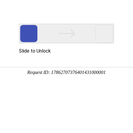
微信资讯
热门推荐
关注排行榜
最新收录
帮
0293336
热门搜索：
源景
罗汉松
屋顶花园设计
>
园林软件
>
分类：
景观分类
教育培训
园林软件
制公众帐号]
方网站
浪微博
讯微博