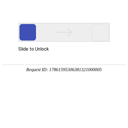
首页
景观分类
地区微信
微信资讯
热门推荐
公告：
QQ群：976875639(可加) 或 QQ:1390293336
热门搜索：
源景
罗汉松
当前位置：
首页
>
景观分类
>
教育培训
>
高等院校
>
西安外事学院
所属分类：
景观分类
教育培训
高
公众帐号：
西安外事学院
[复制公众帐号]
微信帐号：
关注度：
4126人关注
评价度：
网站地址：
西安外事学院官方网站
反馈
新浪微博：
腾讯微博：
淘宝店铺地址：