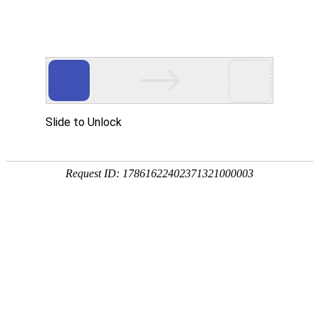
首页
景观分类
地区微信
微信资讯
热门推荐
公告：
QQ群：976875639(可加) 或 QQ:1390293336
热门搜索：
源景
罗汉松
当前位置：
首页
>
景观分类
>
教育培训
>
高等院校
>
风景园林艺术学院
所属分类：
景观分类
教
公众帐号：
风景园林艺术学院
[复制公众帐号]
微信帐号：
关注度：
4073人关注
评价度：
网站地址：
西北农林科技大学风景园林艺术学院官方网站
反馈
新浪微博：
西北农林科技大学风景园林艺术学院新浪微博
腾讯微博：
西北农林科技大学风景园林艺术学院腾讯微博
淘宝店铺地址：
西北农林科技大学风景园林艺术学院淘宝