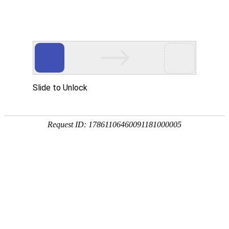
首页
景观分类
地区微信
微信资讯
热门推荐
公告：
QQ群：976875639(可加) 或 QQ:1390293336
热门搜索：
源景
罗汉松
当前位置：
首页
>
景观分类
>
行业机构
>
其它机构
>
vr全景部
所属分类：
景观分类
行业机构
其它机构
公众帐号：
vr全景部
[复制公众帐号]
微信帐号：
关注度：
2223人关注
评价度：
网站地址：
陕西融媒体发展中心vr全景部官方网站
反馈
新浪微博：
陕西融媒体发展中心vr全景部新浪微博
腾讯微博：
陕西融媒体发展中心vr全景部腾讯微博
淘宝店铺地址：