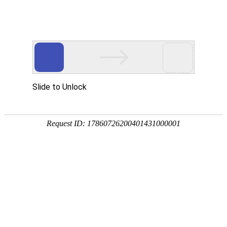
首页
景观分类
地区微信
微信资讯
热门推荐
公告：
QQ群：976875639(可加) 或 QQ:1390293336
热门搜索：
源景
罗汉松
当前位置：
首页
>
景观分类
>
园林施工
>
景观施工
>
西安东生绿森林景观有限公司
所
公众帐号：
西安东生绿森林景观有限公司
[复制公众帐号]
微信帐号：
西安东生绿森林景观有限公司
关注度：
1745人关注
评价度：
网站地址：
反馈
新浪微博：
腾讯微博：
淘宝店铺地址：