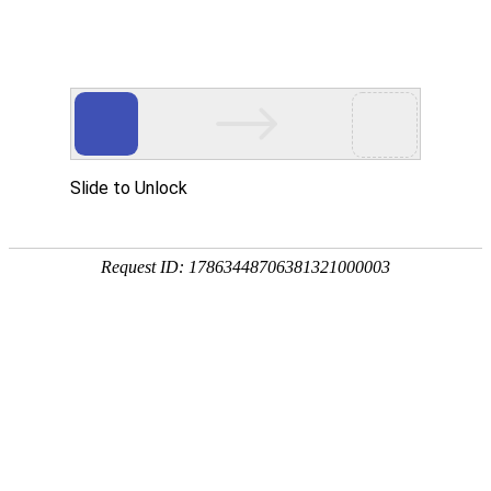
首页
景观分类
地区微信
微信资讯
热门推荐
公告：
QQ群：976875639(可加) 或 QQ:1390293336
热门搜索：
源景
罗汉松
当前位置：
首页
>
景观分类
>
园林资材
>
苗木花卉
>
西安花卉
所属分类：
景观分类
园林资材
苗木花卉
公众帐号：
西安花卉
[复制公众帐号]
微信帐号：
13709183534
关注度：
4035人关注
评价度：
网站地址：
西安花卉官方网站
反馈
新浪微博：
西安花卉新浪微博
腾讯微博：
西安花卉腾讯微博
淘宝店铺地址：
西安花卉淘宝店铺地址