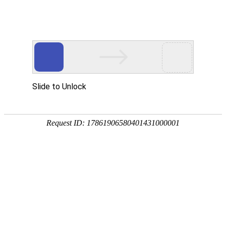
首页
景观分类
地区微信
微信资讯
热门推荐
公告：
QQ群：976875639(可加) 或 QQ:1390293336
热门搜索：
源景
罗汉松
当前位置：
首页
>
景观分类
>
规划设计
>
景观规划
>
西安园林设计公司
所属分类：
景观分类
规
公众帐号：
西安园林设计公司
[复制公众帐号]
微信帐号：
2539998080
关注度：
4530人关注
评价度：
网站地址：
西安园林设计公司官方网站
反馈
新浪微博：
西安园林设计公司新浪微博
腾讯微博：
淘宝店铺地址：