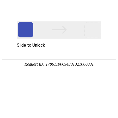
首页
景观分类
地区微信
微信资讯
热门推荐
公告：
QQ群：976875639(可加) 或 QQ:1390293336
热门搜索：
源景
罗汉松
当前位置：
首页
>
景观分类
>
教育培训
>
高等院校
>
西安交通大学
所属分类：
景观分类
教育培训
高
公众帐号：
西安交通大学
[复制公众帐号]
微信帐号：
关注度：
4182人关注
评价度：
网站地址：
西安交通大学官方网站
反馈
新浪微博：
腾讯微博：
淘宝店铺地址：