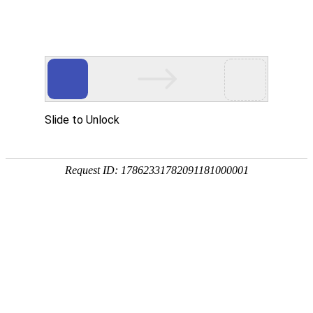
首页
景观分类
地区微信
微信资讯
热门推荐
公告：
QQ群：976875639(可加) 或 QQ:1390293336
热门搜索：
源景
罗汉松
当前位置：
首页
>
景观分类
>
园林施工
>
生态恢复
>
汉中市华辰园林绿化有限公司
4003 人关注
Tags:
神木市远博生态恢复治理有限公司
反馈
1602 人关注
Tags:
神木市远博生态恢复治理有限公司