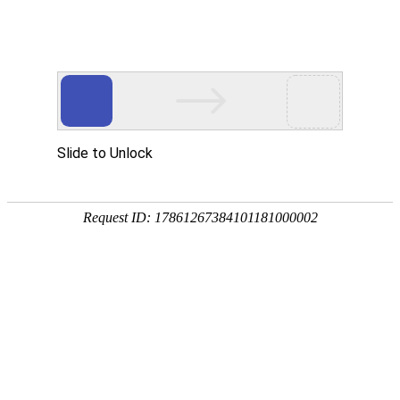
首页
景观分类
地区微信
微信资讯
热门推荐
公告：
QQ群：976875639(可加) 或 QQ:1390293336
热门搜索：
源景
罗汉松
当前位置：
首页
>
微信资讯
>
国家林业和草原局来西北农林
发布时间：2018-10-21 23:29
浏览37
10月18日，国家林业和草原局国际合作司戴广翠巡视员一行来校
目、国际合作、科技推广等相关工作，校党委常务副书记赵忠，各相
赵忠对戴广翠一行表示热烈欢迎，并介绍了我校基本情况。赵忠表
反馈
首次来校，体现了对我校的高度重视，希望通过此次交流促进对我校
础。
戴广翠表示，西北农林科技大学是农林高校的排头兵，在林业和草